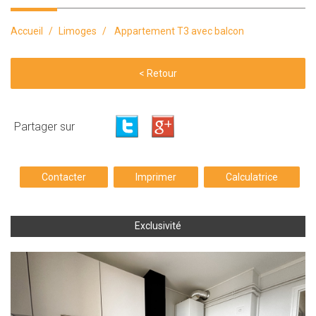
Accueil
Limoges
Appartement T3 avec balcon
< Retour
Partager sur
Contacter
Imprimer
Calculatrice
Exclusivité