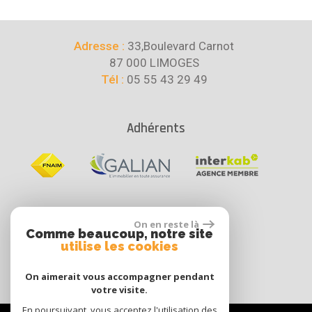
Adresse :
33,Boulevard Carnot
87 000 LIMOGES
Tél :
05 55 43 29 49
Adhérents
Se connecter
On en reste là
Comme beaucoup, notre site
utilise les cookies
Espace propriétaire
On aimerait vous accompagner pendant
votre visite.
En poursuivant, vous acceptez l'utilisation des