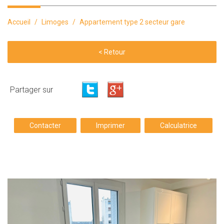
Accueil
Limoges
Appartement type 2 secteur gare
< Retour
Partager sur
Contacter
Imprimer
Calculatrice