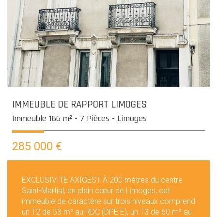
IMMEUBLE DE RAPPORT LIMOGES
Immeuble 166 m² - 7 Pièces - Limoges
285 000
€
EXCLUSIVITE AXIGEST À 200 mètres du centre
Saint-Martial, en plein cœur de Limoges, cet
immeuble de caractère sur trois niveaux comprend
un T2 de 53 m² au RDC (DPE E), un T3 de 60 m² au