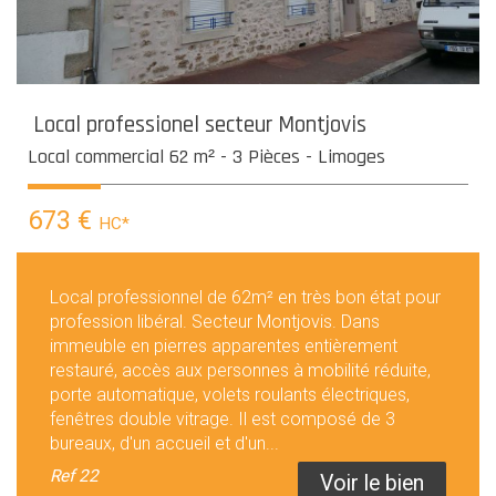
Local professionel secteur Montjovis
Local commercial 62 m² - 3 Pièces - Limoges
673 €
HC*
Local professionnel de 62m² en très bon état pour
profession libéral. Secteur Montjovis. Dans
immeuble en pierres apparentes entièrement
restauré, accès aux personnes à mobilité réduite,
porte automatique, volets roulants électriques,
fenêtres double vitrage. Il est composé de 3
bureaux, d'un accueil et d'un...
Ref
22
Voir le bien