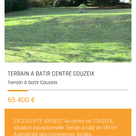
TERRAIN A BATIR CENTRE COUZEIX
Terrain à batir Couzeix
65 400
€
EXCLUSIVITE AXIGEST Au centre de COUZEIX,
situation exceptionnelle. Terrain à bâtir de 581m².
A proximité des commerces, écoles,