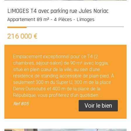
LIMOGES T4 avec parking rue Jules Noriac
Appartement 89 m² - 4 Pièces - Limoges
216 000
€
Emplacement exceptionnel pour ce T4 (2
chambres, séjour-salon) de 90 m² avec loggia,
situé en plein cœur de la ville, au sein d'une
résidence de standing accessible de plain-pied. À
seulement 300 m du Super U, 300 m de la place
Denis-Dussoubs et 400 m de la place de la
République, vous profiterez d'un quotidien...
Ref
805
Voir le bien