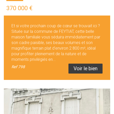
370 000
€
Et si votre prochain coup de cœur se trouvait ici ?
Située sur la commune de FEYTIAT, cette belle
maison familiale vous séduira immédiatement par
son cadre paisible, ses beaux volumes et son
magnifique terrain plat d’environ 2 800 m², idéal
pour profiter pleinement de la nature et de
moments privilégiés en...
Ref
798
Voir le bien