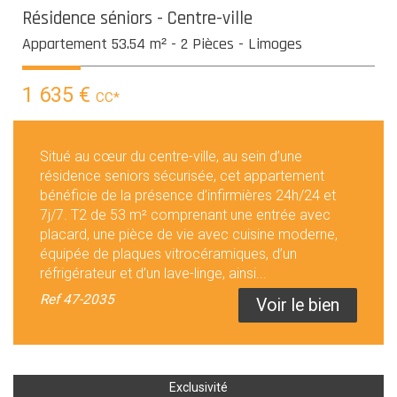
Résidence séniors - Centre-ville
Appartement 53.54 m² - 2 Pièces - Limoges
1 635 €
CC*
Situé au cœur du centre-ville, au sein d’une
résidence seniors sécurisée, cet appartement
bénéficie de la présence d’infirmières 24h/24 et
7j/7. T2 de 53 m² comprenant une entrée avec
placard, une pièce de vie avec cuisine moderne,
équipée de plaques vitrocéramiques, d’un
réfrigérateur et d’un lave-linge, ainsi...
Ref
47-2035
Voir le bien
Exclusivité