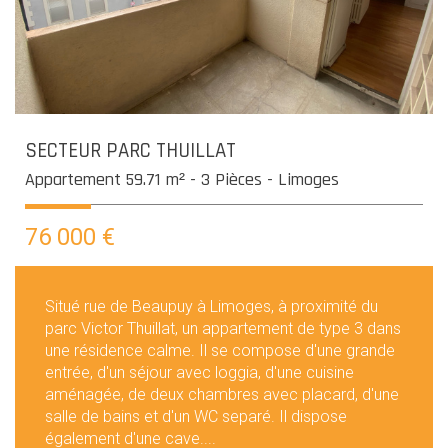
SECTEUR PARC THUILLAT
Appartement 59.71 m² - 3 Pièces - Limoges
76 000
€
Situé rue de Beaupuy à Limoges, à proximité du
parc Victor Thuillat, un appartement de type 3 dans
une résidence calme. Il se compose d'une grande
entrée, d'un séjour avec loggia, d'une cuisine
aménagée, de deux chambres avec placard, d'une
salle de bains et d'un WC separé. Il dispose
également d'une cave....