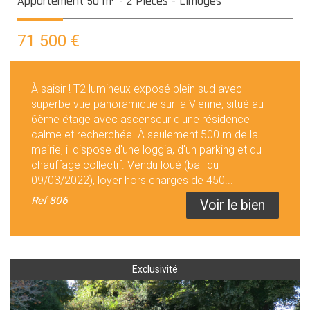
Appartement 50 m² - 2 Pièces - Limoges
71 500
€
À saisir ! T2 lumineux exposé plein sud avec
superbe vue panoramique sur la Vienne, situé au
6ème étage avec ascenseur d'une résidence
calme et recherchée. À seulement 500 m de la
mairie, il dispose d'une loggia, d'un parking et du
chauffage collectif. Vendu loué (bail du
09/03/2022), loyer hors charges de 450...
Ref
806
Voir le bien
Exclusivité