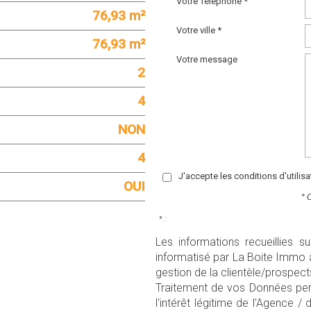
Votre Téléphone *
76,93 m²
Votre ville *
76,93 m²
Votre message
2
4
NON
4
J'accepte les conditions d'utilis
OUI
* 
* :
Les informations recueillies s
informatisé par La Boite Immo 
gestion de la clientèle/prospec
Traitement de vos Données pers
l'intérêt légitime de l'Agence 