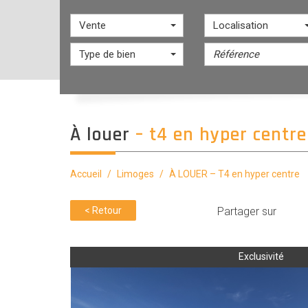
Vente
Localisation
Type de bien
à louer
– t4 en hyper centre
Accueil
Limoges
À LOUER – T4 en hyper centre
< Retour
Partager sur
Exclusivité