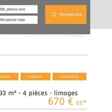
Recherche
ntacter
Imprimer
Calculatrice
93 m² - 4 pièces - limoges
670 €
cc*