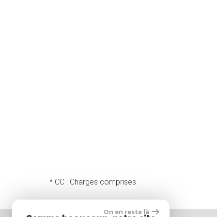
* CC : Charges comprises
On en reste là