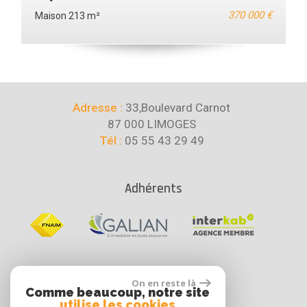
370 000 €
Maison 213 m²
Adresse :
33,Boulevard Carnot
87 000 LIMOGES
Tél :
05 55 43 29 49
Adhérents
Se connecter
On en reste là
Comme beaucoup, notre site
utilise les cookies