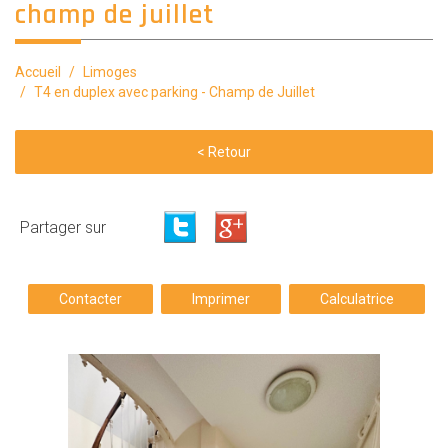
champ de juillet
Accueil
Limoges
T4 en duplex avec parking - Champ de Juillet
< Retour
Partager sur
Contacter
Imprimer
Calculatrice