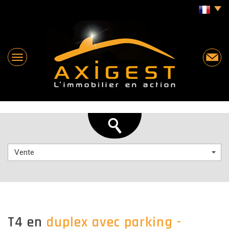
Vente
t4 en
duplex avec parking -